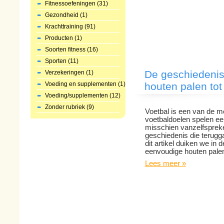
Fitnessoefeningen (31)
Gezondheid (1)
Krachttraining (91)
Producten (1)
Soorten fitness (16)
Sporten (11)
De geschiedenis
Verzekeringen (1)
Voeding en supplementen (1)
houten palen to
Voeding/supplementen (12)
Zonder rubriek (9)
Voetbal is een van de me
voetbaldoelen spelen een
misschien vanzelfsprekend
geschiedenis die terugga
dit artikel duiken we in 
eenvoudige houten palen
Lees meer »