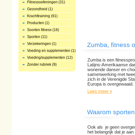
Fitnessoefeningen (31)
Gezondheid (1)
Krachttraining (91)
Producten (1)
Soorten fitness (16)
Sporten (11)
Zumba, fitness 
Verzekeringen (1)
Voeding en supplementen (1)
Voeding/supplementen (12)
Zumba is een fitnessprog
Zonder rubriek (9)
Latijns-Amerikaanse dan
wonende danser en chore
samenwerking met twee
zich in de Verenigde Sta
Europa is overgewaaid. 
Lees meer »
Waarom sporten
Ook als je geen overgew
het belangrijk dat je aan