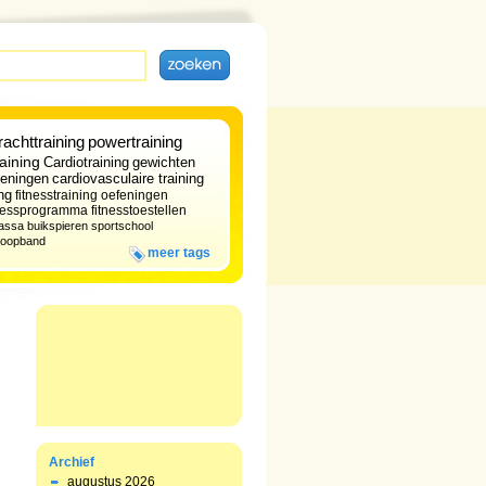
rachttraining
powertraining
raining
Cardiotraining
gewichten
feningen
cardiovasculaire training
ng
fitnesstraining
oefeningen
tnessprogramma
fitnesstoestellen
assa
buikspieren
sportschool
loopband
meer tags
Archief
augustus 2026