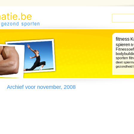
fitness
K
spieren
t
Fitnessoe
bodybuildi
sporten
fi
dieet
spierm
gezondheid
Archief voor november, 2008