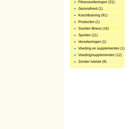
Fitnessoefeningen (31)
Gezondheid (1)
Krachttraining (91)
Producten (1)
Soorten fitness (16)
Sporten (11)
Verzekeringen (1)
Voeding en supplementen (1)
Voeding/supplementen (12)
Zonder rubriek (9)