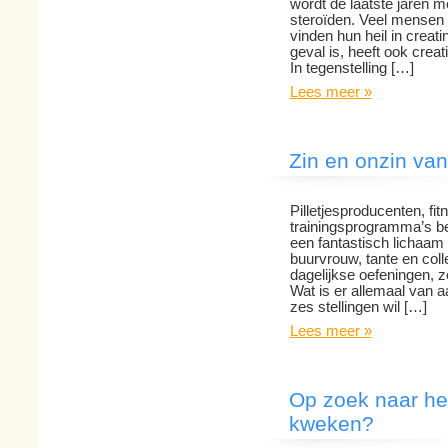
wordt de laatste jaren m
steroïden. Veel mensen v
vinden hun heil in creat
geval is, heeft ook crea
In tegenstelling […]
Lees meer »
Zin en onzin van
Pilletjesproducenten, fi
trainingsprogramma’s be
een fantastisch lichaam i
buurvrouw, tante en col
dagelijkse oefeningen, z
Wat is er allemaal van 
zes stellingen wil […]
Lees meer »
Op zoek naar het
kweken?