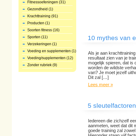
Fitnessoefeningen (31)
Gezondheid (1)
Krachttraining (91)
Producten (1)
Soorten fitness (16)
10 mythes van e
Sporten (11)
Verzekeringen (1)
Voeding en supplementen (1)
Als je aan krachttraining 
resultaat zien van je tra
Voeding/supplementen (12)
mogelijk spieren, dat is 
Zonder rubriek (9)
worden de wildste verhal
van? Je moet jezelf uith
Dit zal […]
Lees meer »
5 sleutelfactore
Iedereen die zichzelf ee
aanmeten, weet dat dit 
goede training zal zowel 
Hieronder staan vijf facto