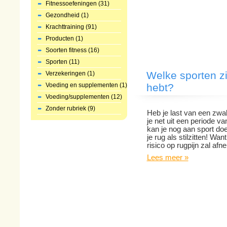
Fitnessoefeningen (31)
Gezondheid (1)
Krachttraining (91)
Producten (1)
Soorten fitness (16)
Sporten (11)
Welke sporten zi
Verzekeringen (1)
Voeding en supplementen (1)
hebt?
Voeding/supplementen (12)
Zonder rubriek (9)
Heb je last van een zwa
je net uit een periode v
kan je nog aan sport doe
je rug als stilzitten! Wa
risico op rugpijn zal af
Lees meer »